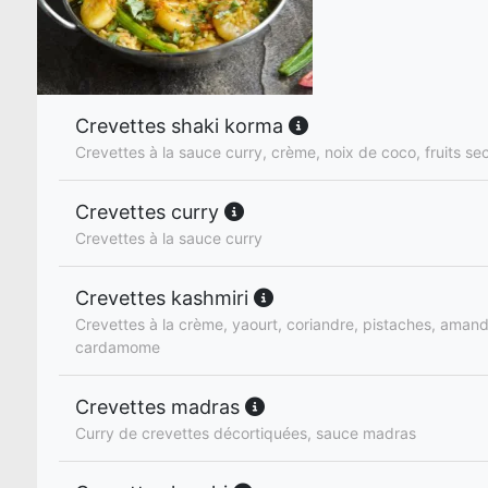
Crevettes shaki korma
Crevettes à la sauce curry, crème, noix de coco, fruits se
Crevettes curry
Crevettes à la sauce curry
Crevettes kashmiri
Crevettes à la crème, yaourt, coriandre, pistaches, amand
cardamome
Crevettes madras
Curry de crevettes décortiquées, sauce madras