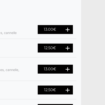
13.00
€
cs, cannelle
12.50
€
13.00
€
es, cannelle,
12.50
€