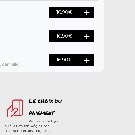
16.90
€
16.90
€
16.90
€
, cannelle
Le choix du
paiement
Paiement en ligne
ou à la livraison. Réglez par
paiement sécurisé, cb, ticket