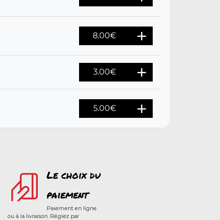
8.00
€
3.00
€
5.00
€
Le choix du
paiement
Paiement en ligne
ou à la livraison. Réglez par