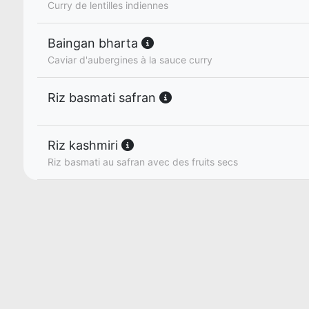
Curry de lentilles indiennes
Baingan bharta
Caviar d'aubergines à la sauce curry
Riz basmati safran
Riz kashmiri
Riz basmati au safran avec des fruits secs