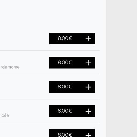
8.00
€
8.00
€
 cardamome
8.00
€
8.00
€
picée
8.00
€