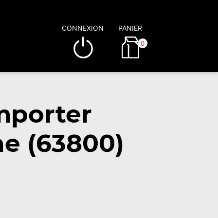
CONNEXION
PANIER
0
mporter
e (63800)