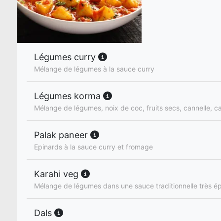
Légumes curry
Mélange de légumes à la sauce curry
Légumes korma
Mélange de légumes, noix de coc, fruits secs, cannelle,
Palak paneer
Epinards à la sauce curry et fromage
Karahi veg
Mélange de légumes dans une sauce traditionnelle très é
Dals