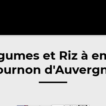
gumes et Riz à e
ournon d'Auvergn