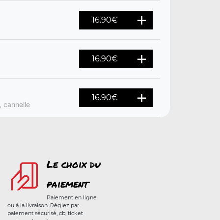
16.90
€
16.90
€
16.90
€
, cannelle
Le choix du
paiement
Paiement en ligne
ou à la livraison. Réglez par
paiement sécurisé, cb, ticket