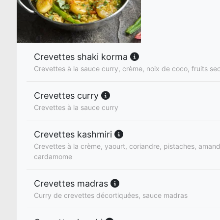
Crevettes shaki korma
Crevettes à la sauce curry, crème, noix de coco, fruits se
Crevettes curry
Crevettes à la sauce curry
Crevettes kashmiri
Crevettes à la crème, yaourt, coriandre, pistaches, amand
cardamome
Crevettes madras
Curry de crevettes décortiquées, sauce madras