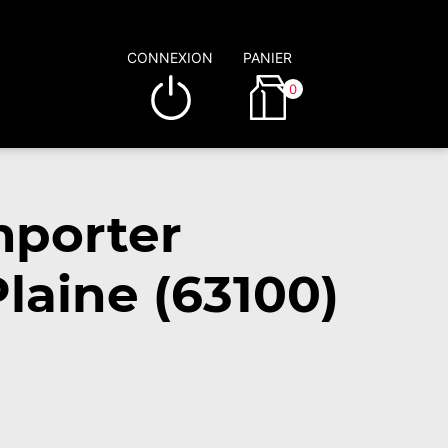
CONNEXION
PANIER
0
mporter
laine (63100)