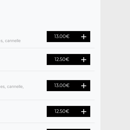
13.00
€
cs, cannelle
12.50
€
13.00
€
es, cannelle,
12.50
€