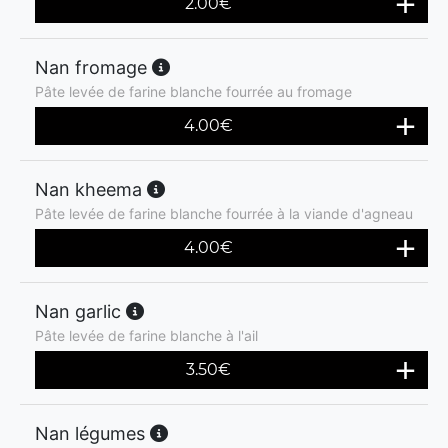
2.00
€
Nan fromage
Pâte levée de farine blanche fourrée au fromage
4.00
€
Nan kheema
Pâte levée de farine blanche fourrée à la viande d'agneau
4.00
€
Nan garlic
Pâte levée de farine blanche à l'ail
3.50
€
Nan légumes