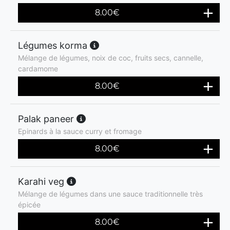
8.00
€
Légumes korma
Mélange de légumes, noix de coc, fruits secs, cannelle,
cardamome
8.00
€
Palak paneer
Epinards à la sauce curry et fromage
8.00
€
Karahi veg
Mélange de légumes dans une sauce traditionnelle très
épicée
8.00
€