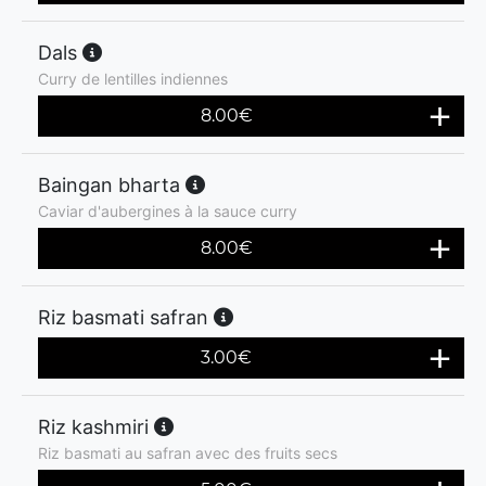
Dals
Curry de lentilles indiennes
8.00
€
Baingan bharta
Caviar d'aubergines à la sauce curry
8.00
€
Riz basmati safran
3.00
€
Riz kashmiri
Riz basmati au safran avec des fruits secs