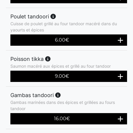
Poulet tandoori
Cuisse de poulet grillé au four tandoor macéré dans du
yaourts et épices
6.00
€
Poisson tikka
Saumon macéré aux épices et grillé au four tandoor
9.00
€
Gambas tandoori
Gambas marinées dans des épices et grillées au fours
tandoor
16.00
€