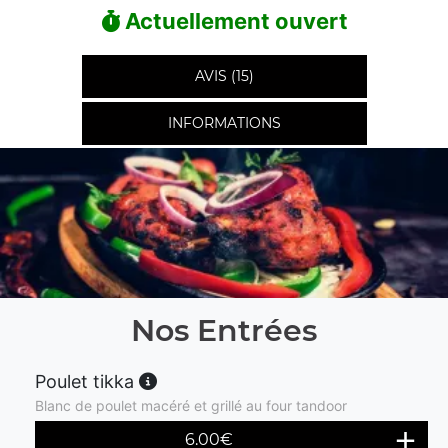
Actuellement ouvert
AVIS (15)
INFORMATIONS
Nos Entrées
Poulet tikka
Blanc de poulet macéré et grillé au four tandoor
6.00
€