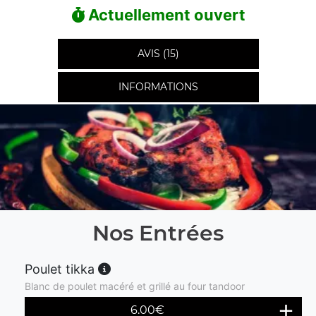
Actuellement ouvert
AVIS (15)
INFORMATIONS
Nos Entrées
Poulet tikka
Blanc de poulet macéré et grillé au four tandoor
6.00
€