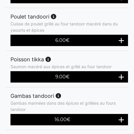
Poulet tandoori
Cuisse de poulet grillé au four tandoor macéré dans du
yaourts et épices
6.00
€
Poisson tikka
Saumon macéré aux épices et grillé au four tandoor
9.00
€
Gambas tandoori
Gambas marinées dans des épices et grillées au fours
tandoor
16.00
€