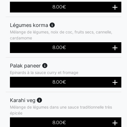
8.00
€
Légumes korma
Mélange de légumes, noix de coc, fruits secs, cannelle,
cardamome
8.00
€
Palak paneer
Epinards à la sauce curry et fromage
8.00
€
Karahi veg
Mélange de légumes dans une sauce traditionnelle très
épicée
8.00
€