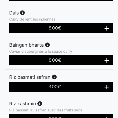
Dals
Curry de lentilles indiennes
8.00
€
Baingan bharta
Caviar d'aubergines à la sauce curry
8.00
€
Riz basmati safran
3.00
€
Riz kashmiri
Riz basmati au safran avec des fruits secs