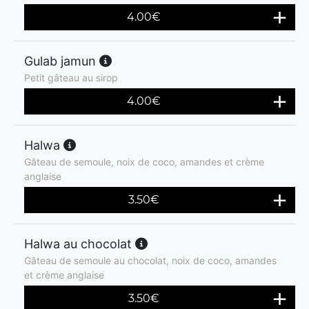
4.00
€
Gulab jamun
Petit gâteau au sirop
4.00
€
Halwa
Gâteau de semoule, noix de coco, amandes et crème
anglaise
3.50
€
Halwa au chocolat
Gâteau de semoule au chocolat, noix de coco, amandes
et crème anglaise
3.50
€