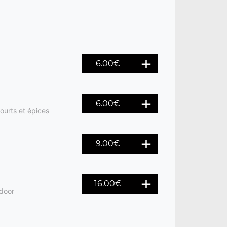
6.00
€
6.00
€
ourts et épices
9.00
€
16.00
€
ndoor