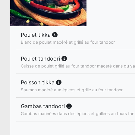
Poulet tikka
Blanc de poulet macéré et grillé au four tandoor
Poulet tandoori
Cuisse de poulet grillé au four tandoor macéré dans du ya
Poisson tikka
Saumon macéré aux épices et grillé au four tandoor
Gambas tandoori
Gambas marinées dans des épices et grillées au fours ta