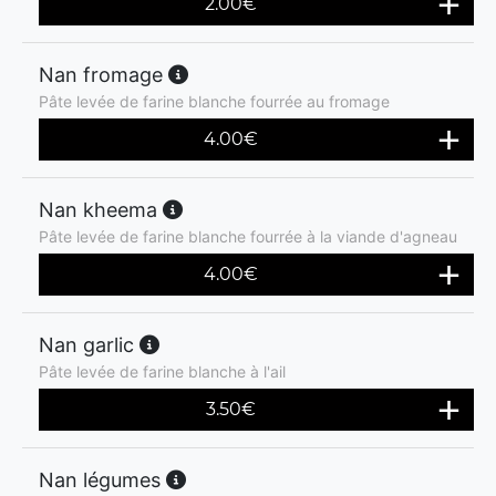
2.00
€
Nan fromage
Pâte levée de farine blanche fourrée au fromage
4.00
€
Nan kheema
Pâte levée de farine blanche fourrée à la viande d'agneau
4.00
€
Nan garlic
Pâte levée de farine blanche à l'ail
3.50
€
Nan légumes