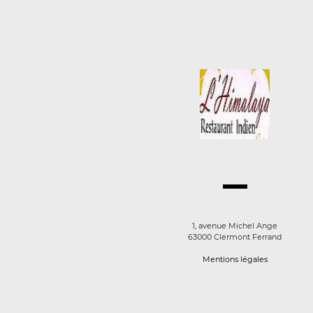
1, avenue Michel Ange
63000 Clermont Ferrand
Mentions légales