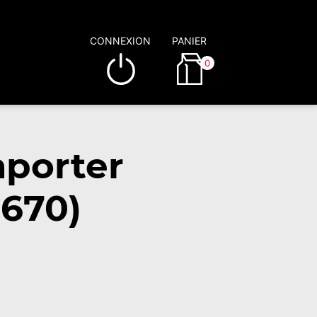
CONNEXION
PANIER
0
mporter
3670)