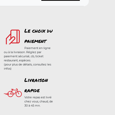
Le choix du
paiement
Paiement en ligne
ou à la livraison. Réglez par
paiement sécurisé, cb, ticket
restaurant, espèces.
(pour plus de détails, consultez les
infos)
Livraison
rapide
Votre repas est livré
chez vous, chaud, de
30 à 45 mn.