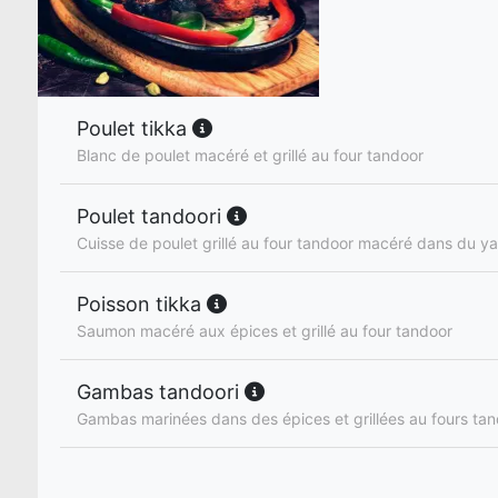
Poulet tikka
Blanc de poulet macéré et grillé au four tandoor
Poulet tandoori
Cuisse de poulet grillé au four tandoor macéré dans du ya
Poisson tikka
Saumon macéré aux épices et grillé au four tandoor
Gambas tandoori
Gambas marinées dans des épices et grillées au fours ta