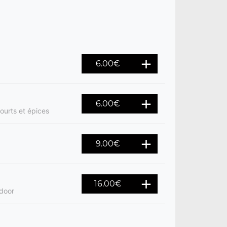
6.00
€
6.00
€
ourts et épices
9.00
€
16.00
€
ndoor