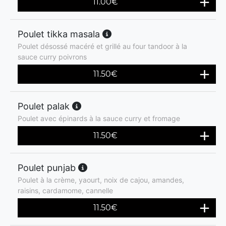
11.00
€
Poulet tikka masala
Poulet désossé macéré et grillé au four tandoor à la
sauce curry poivrons
11.50
€
Poulet palak
Poulet avec épinards à la sauce curry et fromage
11.50
€
Poulet punjab
Poulet à la crème, yaourt, noix de cajou, amandes,
raisins, cardamome, cannelle
11.50
€