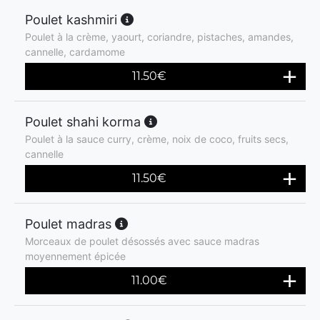
Poulet kashmiri
Poulet à la crème, yaourt, coriandre, pistaches, amandes,
cannelle, cardamome
11.50
€
Poulet shahi korma
Poulet à la sauce curry, crème, noix de coco, fruits secs,
cannelle
11.50
€
Poulet madras
Morceaux de poulet désossés avec sauce madras
moyennement épicée
11.00
€