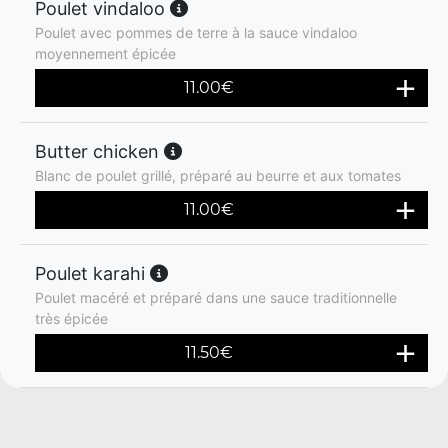
Poulet vindaloo
Poulet avec pommes de terre à la sauce vindaloo
moyennement épicée
11.00
€
Butter chicken
Blanc de poulet grillé, préparé au beurre et aux tomates
11.00
€
Poulet karahi
Poulet macéré et préparé dans une sauce traditionnelle
très épicée
11.50
€