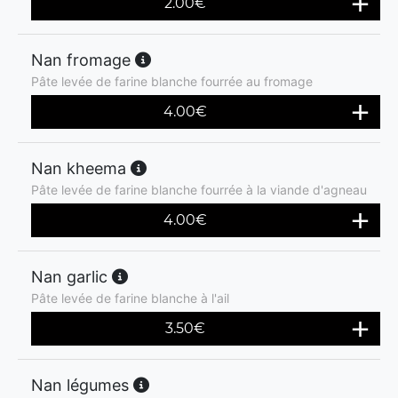
2.00
€
Nan fromage
Pâte levée de farine blanche fourrée au fromage
4.00
€
Nan kheema
Pâte levée de farine blanche fourrée à la viande d'agneau
4.00
€
Nan garlic
Pâte levée de farine blanche à l'ail
3.50
€
Nan légumes