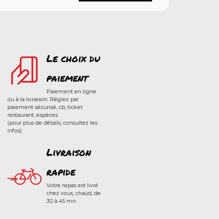
Le choix du
paiement
Paiement en ligne
ou à la livraison. Réglez par
paiement sécurisé, cb, ticket
restaurant, espèces.
(pour plus de détails, consultez les
infos)
Livraison
rapide
Votre repas est livré
chez vous, chaud, de
30 à 45 mn.