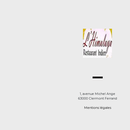
1, avenue Michel Ange
63000 Clermont Ferrand
Mentions légales