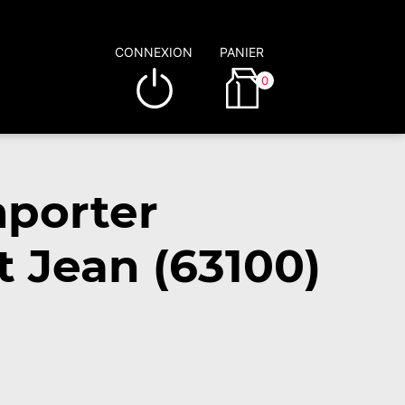
CONNEXION
PANIER
0
mporter
 Jean (63100)