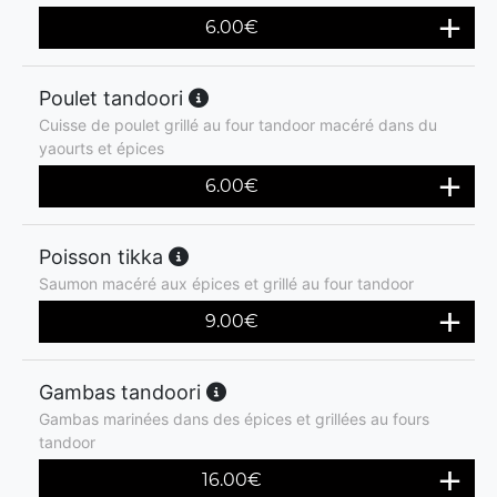
6.00
€
Poulet tandoori
Cuisse de poulet grillé au four tandoor macéré dans du
yaourts et épices
6.00
€
Poisson tikka
Saumon macéré aux épices et grillé au four tandoor
9.00
€
Gambas tandoori
Gambas marinées dans des épices et grillées au fours
tandoor
16.00
€