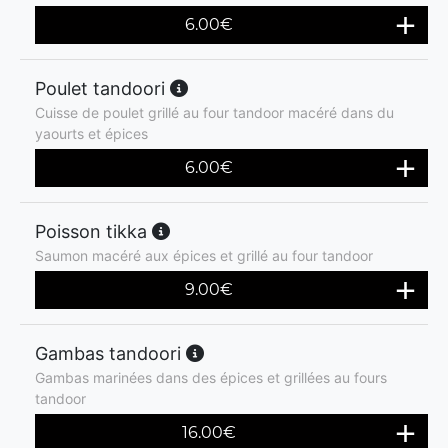
6.00
€
Poulet tandoori
Cuisse de poulet grillé au four tandoor macéré dans du
yaourts et épices
6.00
€
Poisson tikka
Saumon macéré aux épices et grillé au four tandoor
9.00
€
Gambas tandoori
Gambas marinées dans des épices et grillées au fours
tandoor
16.00
€