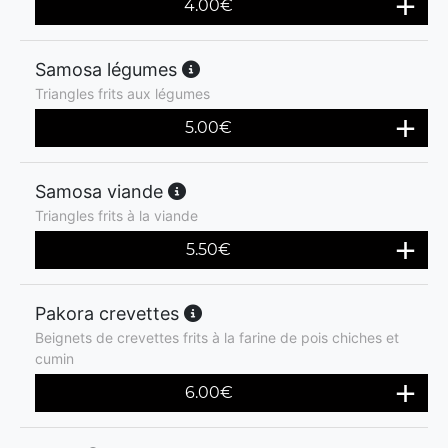
4.00
€
Samosa légumes
Triangles frits aux légumes
5.00
€
Samosa viande
Triangles frits à la viande
5.50
€
Pakora crevettes
Beignets de crevettes frits à la farine de pois chiches et
cumin
6.00
€