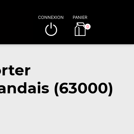
CONNEXION
PANIER
0
rter
andais (63000)