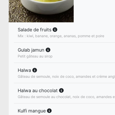
Salade de fruits
Mix : kiwi, banane, orange, ananas, pomme et poire
Gulab jamun
Petit gâteau au sirop
Halwa
Gâteau de semoule, noix de coco, amandes et crème angl
Halwa au chocolat
Gâteau de semoule au chocolat, noix de coco, amandes e
Kulfi mangue