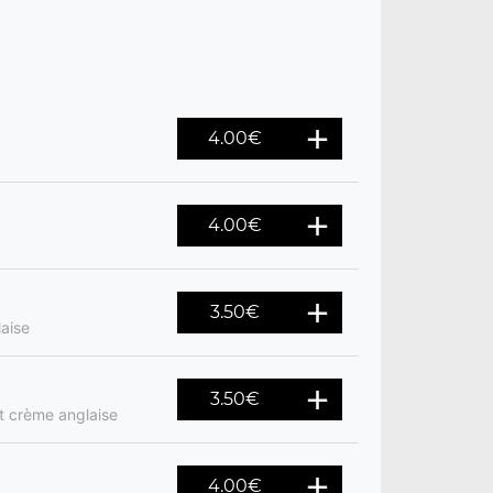
4.00
€
4.00
€
3.50
€
aise
3.50
€
t crème anglaise
4.00
€