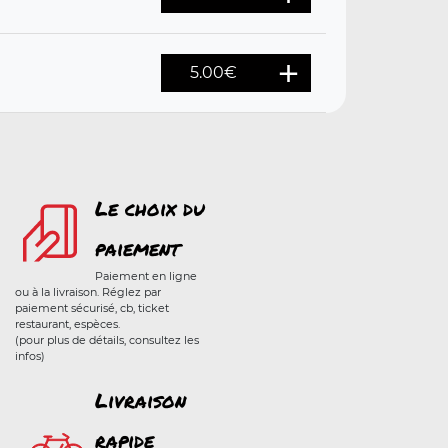
5.00
€
Le choix du
paiement
Paiement en ligne
ou à la livraison. Réglez par
paiement sécurisé, cb, ticket
restaurant, espèces.
(pour plus de détails, consultez les
infos)
Livraison
rapide