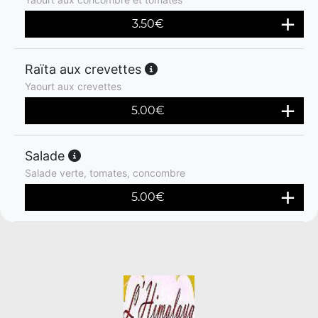
3.50
€
Raïta aux crevettes
Yaourt aux crevettes
5.00
€
Salade
Salade verte, tomates, concombre
5.00
€