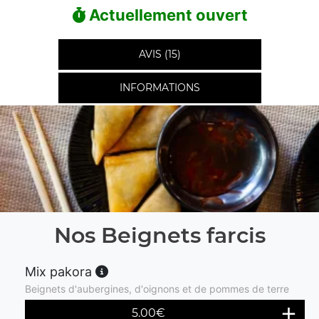
Actuellement ouvert
AVIS (15)
INFORMATIONS
Nos Beignets farcis
Mix pakora
Beignets d'aubergines, d'oignons et de pommes de terre
5.00
€