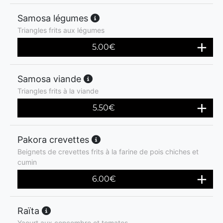
Samosa légumes
Triangles frits aux légumes
5.00
€
Samosa viande
Triangles frits à la viande
5.50
€
Pakora crevettes
Beignets de crevettes frits à la farine de pois chiches et
cumin
6.00
€
Raïta
Yaourt aux concombre et tomates