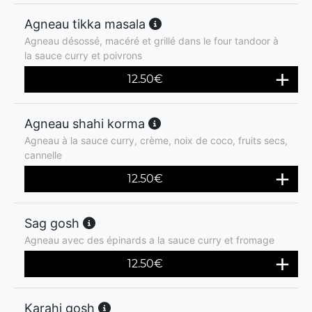
Agneau tikka masala
Agneau désossé, macéré et grillé dans le four tandoor à
la sauce curry et poivrons
12.50
€
Agneau shahi korma
Agneau à la sauce curry, crème, noix de coco, fruits secs,
cannelle
12.50
€
Sag gosh
Agneau avec des épinards a la sauce curry et fromage
12.50
€
Karahi gosh