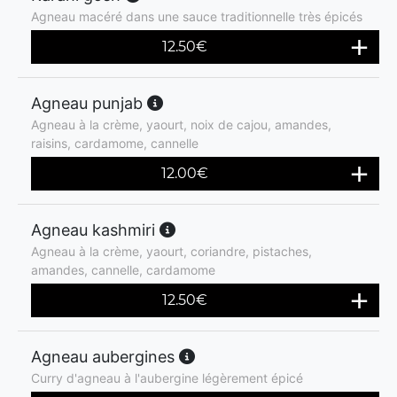
Agneau macéré dans une sauce traditionnelle très épicés
12.50
€
Agneau punjab
Agneau à la crème, yaourt, noix de cajou, amandes,
raisins, cardamome, cannelle
12.00
€
Agneau kashmiri
Agneau à la crème, yaourt, coriandre, pistaches,
amandes, cannelle, cardamome
12.50
€
Agneau aubergines
Curry d'agneau à l'aubergine légèrement épicé