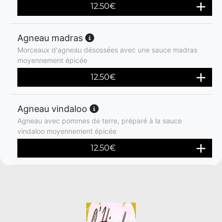
12.50
€
Agneau madras
Morceaux d'agneau désossées avec une sauce madras
moyennement épicée
12.50
€
Agneau vindaloo
Agneau avec pommes de terre, préparé à la sauce
vindaloo moyennement épicée
12.50
€