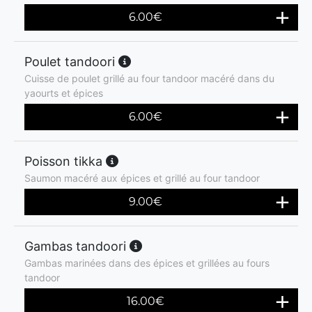
6.00
€
Poulet tandoori
Cuisse de poulet grillé au four tandoor macéré dans du
yaourts et épices
6.00
€
Poisson tikka
Saumon macéré aux épices et grillé au four tandoor
9.00
€
Gambas tandoori
Gambas marinées dans des épices et grillées au fours
tandoor
16.00
€