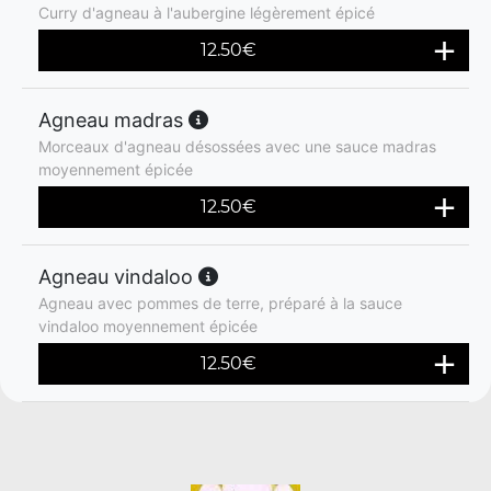
Curry d'agneau à l'aubergine légèrement épicé
12.50
€
Agneau madras
Morceaux d'agneau désossées avec une sauce madras
moyennement épicée
12.50
€
Agneau vindaloo
Agneau avec pommes de terre, préparé à la sauce
vindaloo moyennement épicée
12.50
€