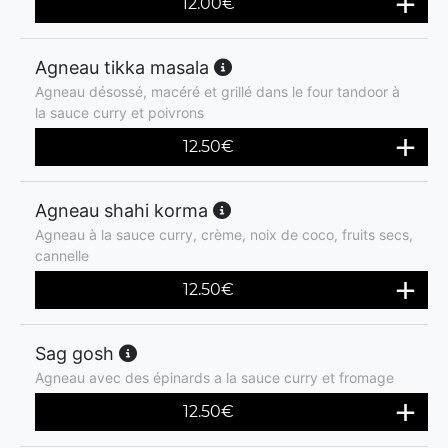
12.00
€
Agneau tikka masala
Agneau désossé, macéré et grillé dans le four tandoor à
la sauce curry et poivrons
12.50
€
Agneau shahi korma
Agneau à la sauce curry, crème, noix de coco, fruits secs,
cannelle
12.50
€
Sag gosh
Agneau avec des épinards a la sauce curry et fromage
12.50
€