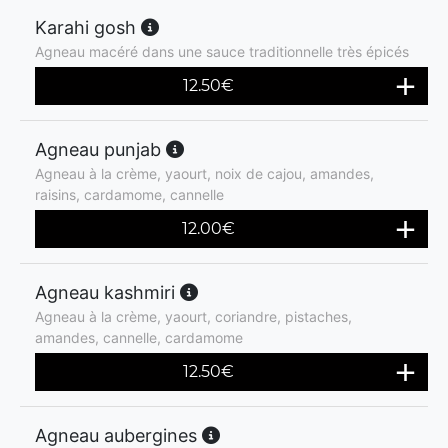
Karahi gosh
Agneau macéré dans une sauce traditionnelle très épicés
12.50
€
Agneau punjab
Agneau à la crème, yaourt, noix de cajou, amandes,
raisins, cardamome, cannelle
12.00
€
Agneau kashmiri
Agneau à la crème, yaourt, coriandre, pistaches,
amandes, cannelle, cardamome
12.50
€
Agneau aubergines