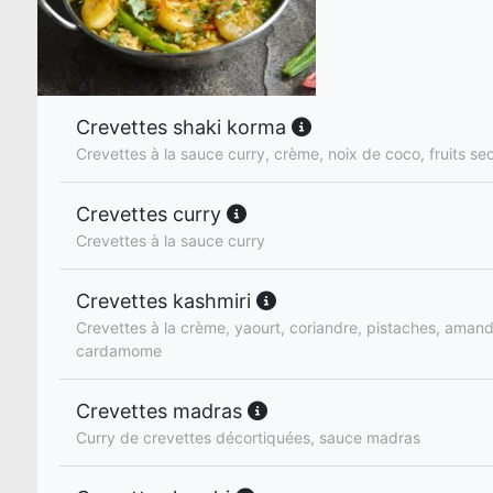
Crevettes shaki korma
Crevettes à la sauce curry, crème, noix de coco, fruits se
Crevettes curry
Crevettes à la sauce curry
Crevettes kashmiri
Crevettes à la crème, yaourt, coriandre, pistaches, amand
cardamome
Crevettes madras
Curry de crevettes décortiquées, sauce madras