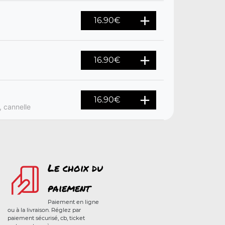
16.90
€
16.90
€
16.90
€
, cannelle
Le choix du
paiement
Paiement en ligne
ou à la livraison. Réglez par
paiement sécurisé, cb, ticket