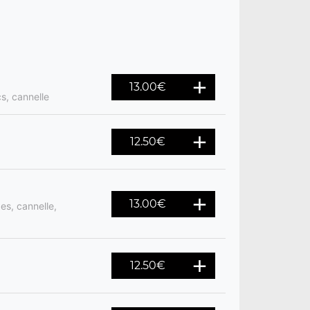
13.00
€
cs, cannelle
12.50
€
13.00
€
es, cannelle,
12.50
€