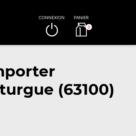
CONNEXION
PANIER
0
mporter
turgue (63100)