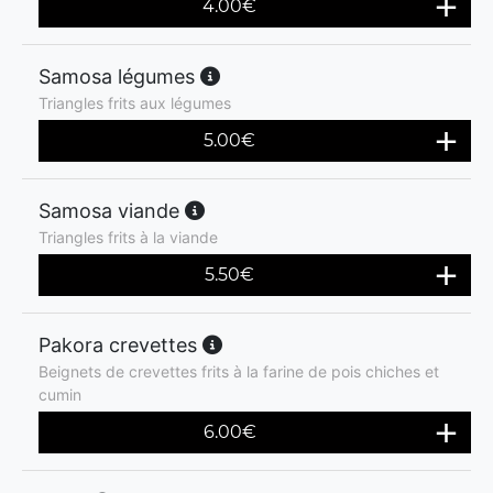
4.00
€
Samosa légumes
Triangles frits aux légumes
5.00
€
Samosa viande
Triangles frits à la viande
5.50
€
Pakora crevettes
Beignets de crevettes frits à la farine de pois chiches et
cumin
6.00
€