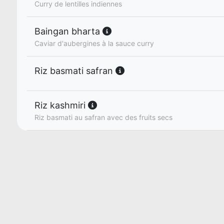
Curry de lentilles indiennes
Baingan bharta
Caviar d'aubergines à la sauce curry
Riz basmati safran
Riz kashmiri
Riz basmati au safran avec des fruits secs