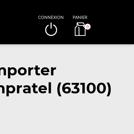
CONNEXION
PANIER
0
mporter
pratel (63100)