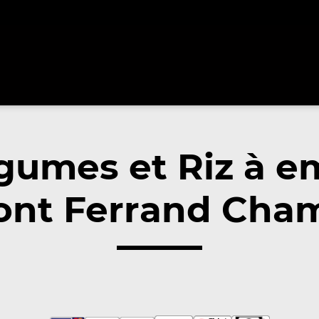
gumes et Riz à e
nt Ferrand Cham