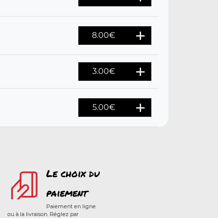
8.00
€
3.00
€
5.00
€
Le choix du
paiement
Paiement en ligne
ou à la livraison. Réglez par