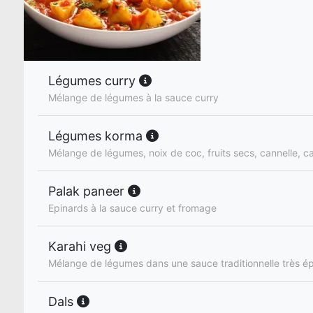
Légumes curry
Mélange de légumes à la sauce curry
Légumes korma
Mélange de légumes, noix de coc, fruits secs, cannelle,
Palak paneer
Epinards à la sauce curry et fromage
Karahi veg
Mélange de légumes dans une sauce traditionnelle très é
Dals