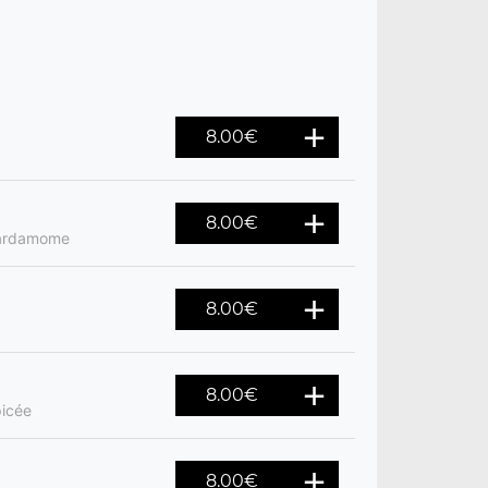
8.00
€
8.00
€
 cardamome
8.00
€
8.00
€
picée
8.00
€