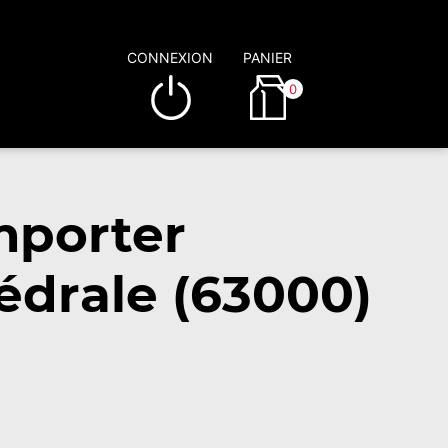
CONNEXION
PANIER
0
mporter
édrale (63000)