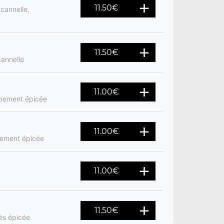
11.50
€
 cannelle,
11.50
€
cannelle
11.00
€
nement épicée
11.00
€
nement épicée
11.00
€
11.50
€
rès épicée