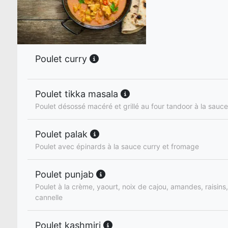
Poulet curry
Poulet tikka masala
Poulet désossé macéré et grillé au four tandoor à la sauce
Poulet palak
Poulet avec épinards à la sauce curry et fromage
Poulet punjab
Poulet à la crème, yaourt, noix de cajou, amandes, raisin
cannelle
Poulet kashmiri