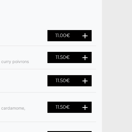
11.00
€
11.50
€
 curry poivrons
11.50
€
11.50
€
s, cardamome,