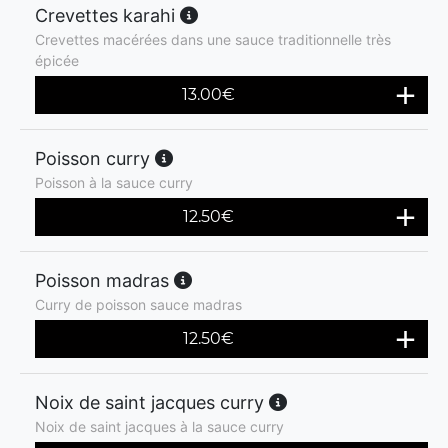
Crevettes karahi
Crevettes macérées dans une sauce traditionnelle très
épicée
13.00
€
Poisson curry
Poisson à la sauce curry
12.50
€
Poisson madras
Curry de poisson sauce madras
12.50
€
Noix de saint jacques curry
Noix de saint jacques à la sauce curry