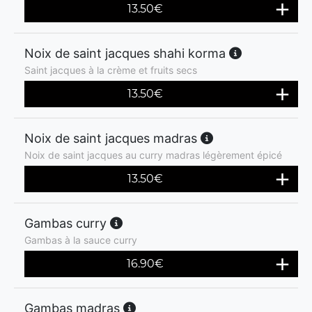
13.50
€
Noix de saint jacques shahi korma
Saint jacques à la crème et fruits secs
13.50
€
Noix de saint jacques madras
Noix de saint jacques au curry madras légèrement épicé
13.50
€
Gambas curry
Gambas à la sauce curry
16.90
€
Gambas madras