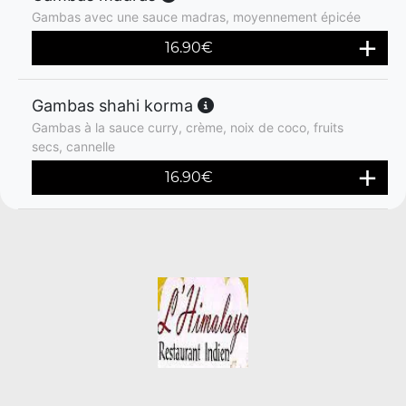
Gambas avec une sauce madras, moyennement épicée
16.90
€
Gambas shahi korma
Gambas à la sauce curry, crème, noix de coco, fruits
secs, cannelle
16.90
€