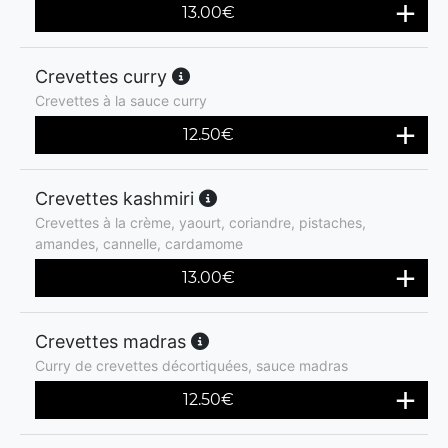
13.00
€
Crevettes curry
Crevettes à la sauce curry
12.50
€
Crevettes kashmiri
Crevettes à la crème, yaourt, coriandre, pistaches,
amandes, cannelle, cardamome
13.00
€
Crevettes madras
Curry de crevettes décortiquées, sauce madras
12.50
€