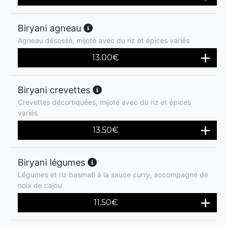
Biryani agneau
Agneau désossé, mijoté avec du riz et épices variés
13.00
€
Biryani crevettes
Crevettes décortiquées, mijoté avec du riz et épices
variés
13.50
€
Biryani légumes
Légumes et riz basmati à la sauce curry, accompagné de
noix de cajou
11.50
€