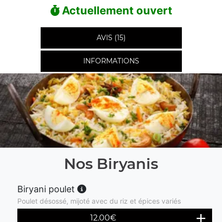
Actuellement ouvert
AVIS (15)
INFORMATIONS
Nos Biryanis
Biryani poulet
Poulet désossé, mijoté avec du riz et épices variés
12.00
€