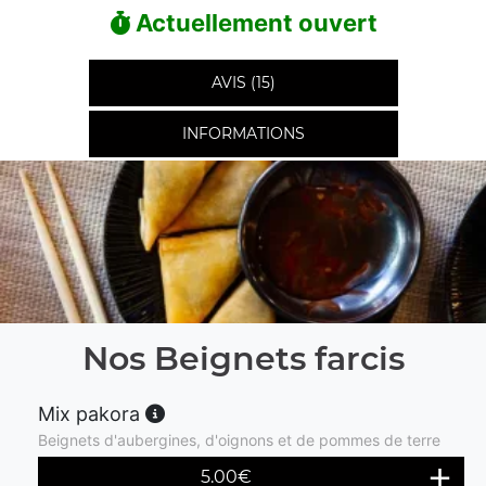
Actuellement ouvert
AVIS (15)
INFORMATIONS
Nos Beignets farcis
Mix pakora
Beignets d'aubergines, d'oignons et de pommes de terre
5.00
€