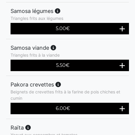
Samosa légumes
Triangles frits aux légumes
5.00
€
Samosa viande
Triangles frits à la viande
5.50
€
Pakora crevettes
Beignets de crevettes frits à la farine de pois chiches et
cumin
6.00
€
Raïta
Yaourt aux concombre et tomates