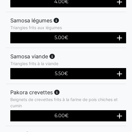
4.00
€
Samosa légumes
Triangles frits aux légumes
5.00
€
Samosa viande
Triangles frits à la viande
5.50
€
Pakora crevettes
Beignets de crevettes frits à la farine de pois chiches et
cumin
6.00
€